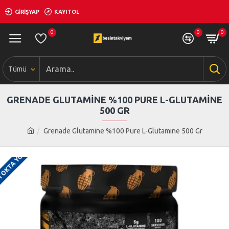
GIRIŞYAP
KAYITOL
0
0
0
Tümü
GRENADE GLUTAMINE %100 PURE L-GLUTAMINE
500 GR
Grenade Glutamine %100 Pure L-Glutamine 500 Gr
TOKTA YOK