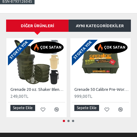
BSN-8793126045
DIĞER ÜRÜNLERI
AYNI KATEGORIDEKILER
STOKTA YOK
STOKTA YOK
ÇOK SATAN
ÇOK SATAN
Grenade 20 oz. Shaker Blender Karıştırıcı Şişe 600ml
Grenade 50 Calibre Pre-Workout 50 Servis
249,00TL
999,00TL
Sepete Ekle
Sepete Ekle