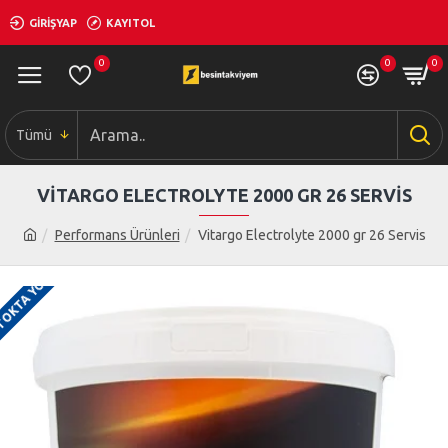
GIRIŞYAP
KAYITOL
0
0
0
Tümü
VITARGO ELECTROLYTE 2000 GR 26 SERVIS
Performans Ürünleri
Vitargo Electrolyte 2000 gr 26 Servis
TOKTA YOK