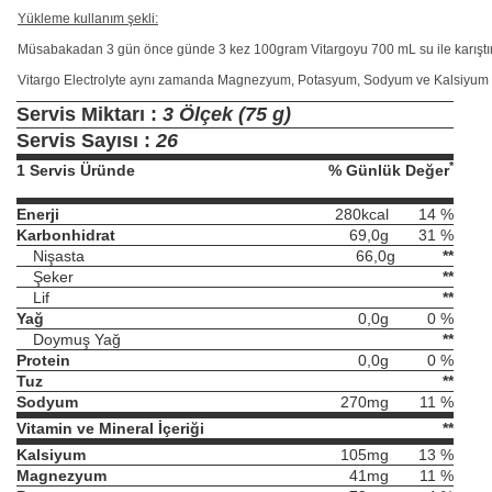
Yükleme kullanım şekli:
Müsabakadan 3 gün önce günde 3 kez 100gram Vitargoyu 700 mL su ile karıştırı
Vitargo Electrolyte aynı zamanda Magnezyum, Potasyum, Sodyum ve Kalsiyum mi
Servis Miktarı :
3 Ölçek (75 g)
Servis Sayısı :
26
*
1 Servis Üründe
% Günlük Değer
Enerji
280kcal
14
%
Karbonhidrat
69,0g
31
%
Nişasta
66,0g
**
Şeker
**
Lif
**
Yağ
0,0g
0
%
Doymuş Yağ
**
Protein
0,0g
0
%
Tuz
**
Sodyum
270mg
11
%
Vitamin ve Mineral İçeriği
**
Kalsiyum
105mg
13
%
Magnezyum
41mg
11
%