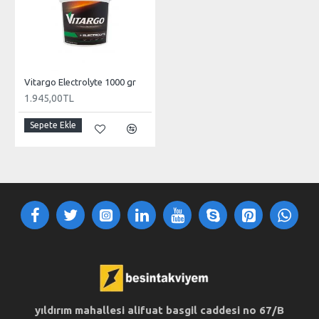
Vitargo Electrolyte 1000 gr
1.945,00TL
Sepete Ekle
yıldırım mahallesi alifuat basgil caddesi no 67/B