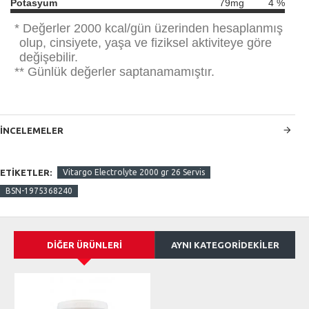
Potasyum
79mg
4
%
*
Değerler 2000 kcal/gün üzerinden hesaplanmış
olup, cinsiyete, yaşa ve fiziksel aktiviteye göre
değişebilir.
**
Günlük değerler saptanamamıştır.
INCELEMELER
ETIKETLER:
Vitargo Electrolyte 2000 gr 26 Servis
BSN-1975368240
DIĞER ÜRÜNLERI
AYNI KATEGORIDEKILER